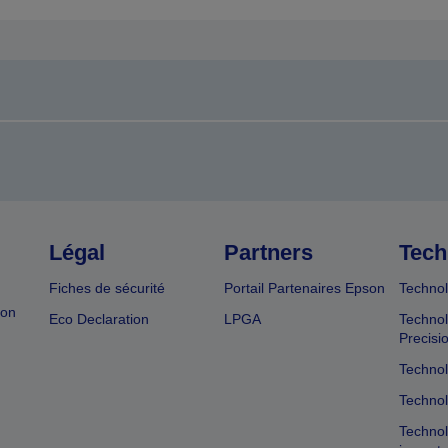
Légal
Partners
Tech
Fiches de sécurité
Portail Partenaires Epson
Technol
ion
Eco Declaration
LPGA
Technol
Precisi
Technol
Technol
Technol