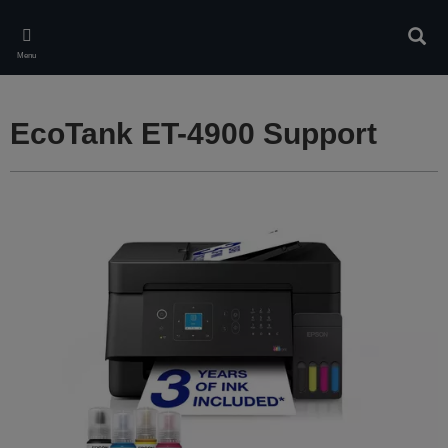
Skip
to
Rech
main
Menu
content
EcoTank ET-4900 Support