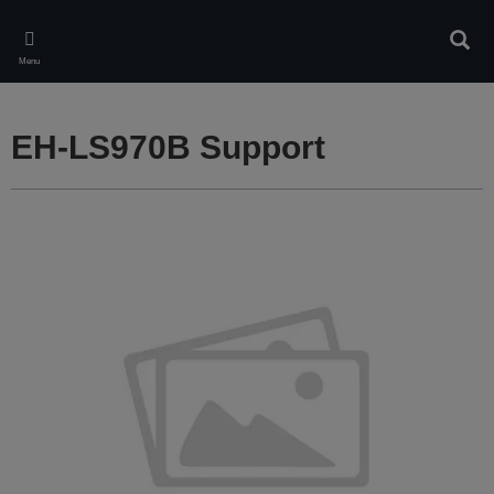
Skip
to
Rech
main
Menu
content
EH-LS970B Support