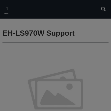
Skip
to
Rech
main
Menu
content
EH-LS970W Support