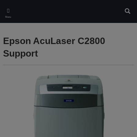
Skip
to
Rech
main
Menu
content
Epson AcuLaser C2800
Support