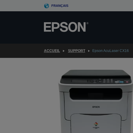
Skip
FRANÇAIS
to
main
content
ACCUEIL
SUPPORT
Epson AcuLaser CX16