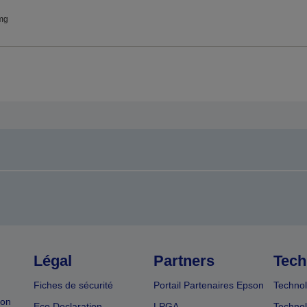
mg
Légal
Partners
Tech
Fiches de sécurité
Portail Partenaires Epson
Technol
ion
Eco Declaration
LPGA
Technol