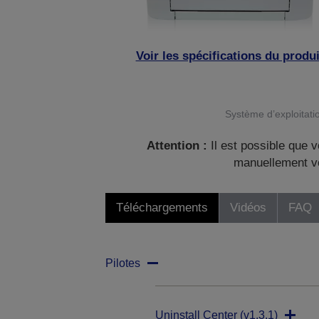
Voir les spécifications du produi
Système d’exploitatio
Attention :
Il est possible que v
manuellement vo
Téléchargements
Vidéos
FAQ
Pilotes
Uninstall Center (v1.3.1)