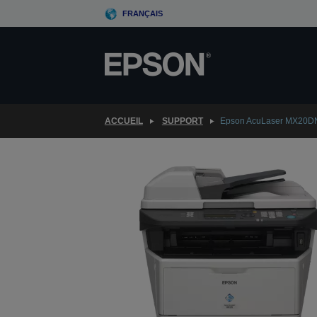
Skip
FRANÇAIS
to
main
content
ACCUEIL
SUPPORT
Epson AcuLaser MX20D