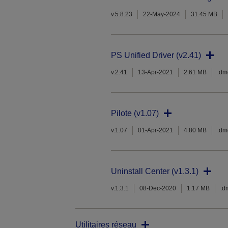
v.5.8.23
22-May-2024
31.45 MB
PS Unified Driver (v2.41)
v.2.41
13-Apr-2021
2.61 MB
.dm
Pilote (v1.07)
v.1.07
01-Apr-2021
4.80 MB
.dm
Uninstall Center (v1.3.1)
v.1.3.1
08-Dec-2020
1.17 MB
.d
Utilitaires réseau