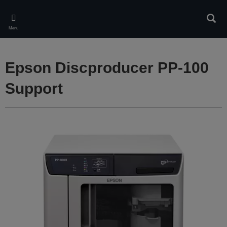
Skip
to
Rech
main
Menu
content
Epson Discproducer PP-100
Support