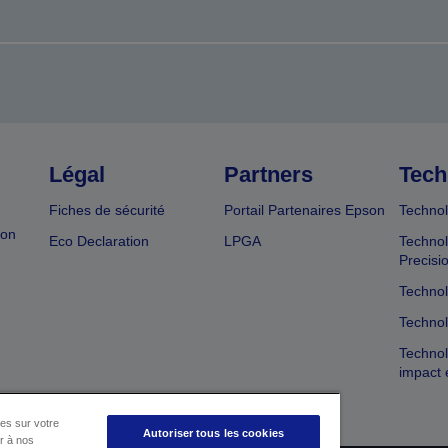
Légal
Partners
Tech
Fiches de sécurité
Portail Partenaires Epson
Technol
ion
Eco Declaration
LPGA
Technol
Precisi
Technol
Technol
Technol
impact 
es sur votre
Autoriser tous les cookies
er à nos