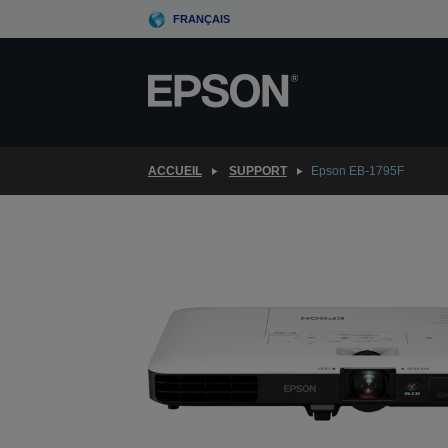
Skip
FRANÇAIS
to
main
content
ACCUEIL
SUPPORT
Epson EB-1795F