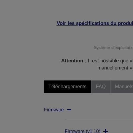
Voir les spécifications du produi
Système d’exploitatio
Attention :
Il est possible que v
manuellement vo
Téléchargements
FAQ
Manuels
Firmware
Firmware (v1.10)