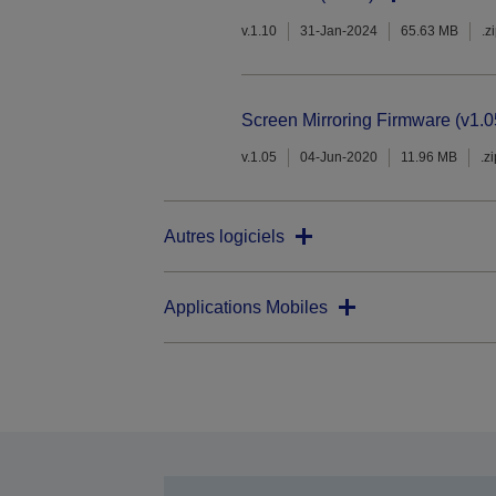
v.1.10
31-Jan-2024
65.63 MB
.z
Screen Mirroring Firmware (v1.0
v.1.05
04-Jun-2020
11.96 MB
.z
Autres logiciels
Applications Mobiles