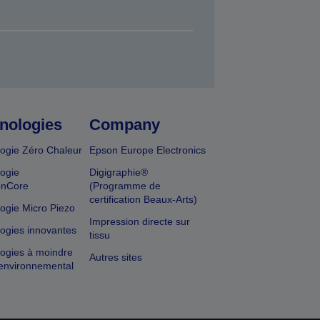
nologies
Company
ogie Zéro Chaleur
Epson Europe Electronics
ogie
Digigraphie®
onCore
(Programme de
certification Beaux-Arts)
ogie Micro Piezo
Impression directe sur
ogies innovantes
tissu
ogies à moindre
Autres sites
environnemental