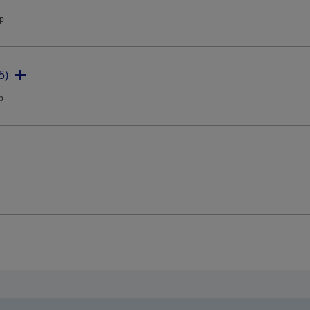
ip
5)
ip