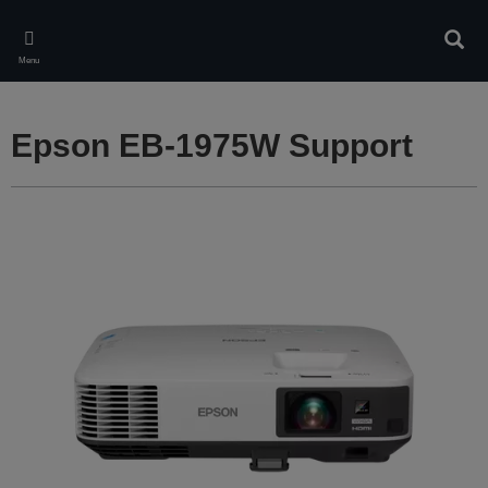
Skip
to
Rech
main
Menu
content
Epson EB-1975W Support