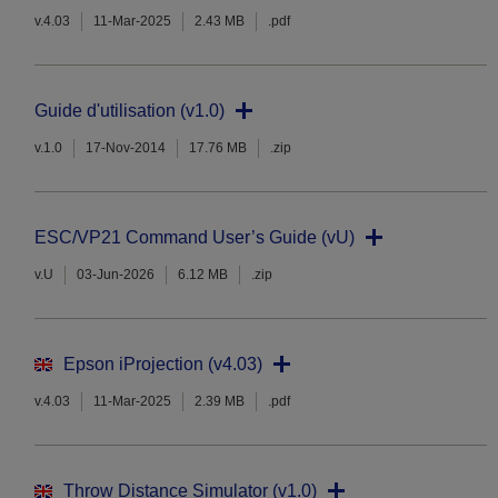
v.4.03
11-Mar-2025
2.43 MB
.pdf
Guide d'utilisation (v1.0)
v.1.0
17-Nov-2014
17.76 MB
.zip
ESC/VP21 Command User’s Guide (vU)
v.U
03-Jun-2026
6.12 MB
.zip
Epson iProjection (v4.03)
v.4.03
11-Mar-2025
2.39 MB
.pdf
Throw Distance Simulator (v1.0)