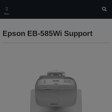
Skip
to
Rech
main
Menu
content
Epson EB-585Wi Support