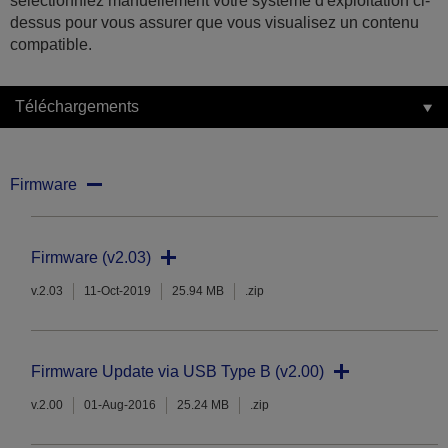
sélectionniez manuellement votre système d'exploitation ci-
dessus pour vous assurer que vous visualisez un contenu
compatible.
Téléchargements
Firmware
Firmware (v2.03)
v.2.03
11-Oct-2019
25.94 MB
.zip
Firmware Update via USB Type B (v2.00)
v.2.00
01-Aug-2016
25.24 MB
.zip