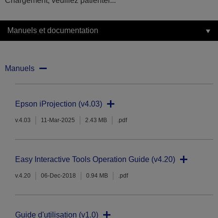
Chargement, veuillez patienter...
Manuels et documentation
Manuels
Epson iProjection (v4.03)
v.4.03
11-Mar-2025
2.43 MB
.pdf
Easy Interactive Tools Operation Guide (v4.20)
v.4.20
06-Dec-2018
0.94 MB
.pdf
Guide d'utilisation (v1.0)