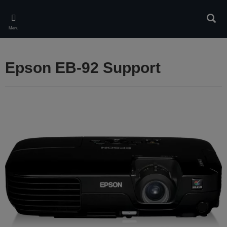
Skip
to
Rech
main
Menu
content
Epson EB-92 Support