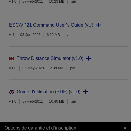
v.1.0
07-Feb-2011
10.23 MB
.zip
ESC/VP21 Command User’s Guide (vU)
v.U
03-Jun-2026
6.12 MB
.zip
Throw Distance Simulator (v1.0)
v.1.0
05-May-2020
2.39 MB
.pdf
Guide d'utilisation (PDF) (v1.0)
v.1.0
07-Feb-2011
10.40 MB
.zip
Options de garantie et d’inscription