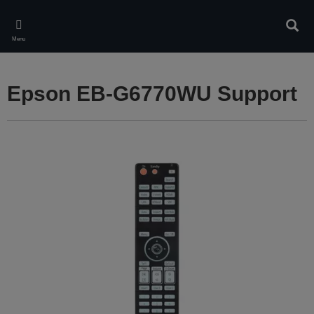
Skip
to
Rech
main
Menu
content
Epson EB-G6770WU Support