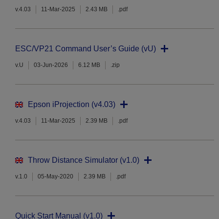
v.4.03
11-Mar-2025
2.43 MB
.pdf
ESC/VP21 Command User’s Guide (vU)
v.U
03-Jun-2026
6.12 MB
.zip
Epson iProjection (v4.03)
v.4.03
11-Mar-2025
2.39 MB
.pdf
Throw Distance Simulator (v1.0)
v.1.0
05-May-2020
2.39 MB
.pdf
Quick Start Manual (v1.0)