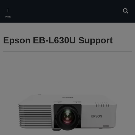
Skip
to
Rech
main
Menu
content
Epson EB-L630U Support