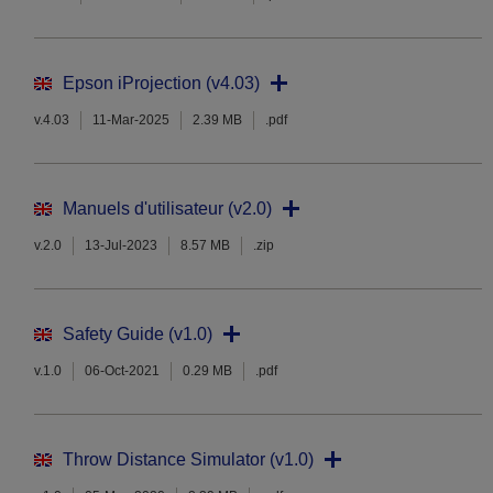
Epson iProjection (v4.03)
v.4.03
11-Mar-2025
2.39 MB
.pdf
Manuels d'utilisateur (v2.0)
v.2.0
13-Jul-2023
8.57 MB
.zip
Safety Guide (v1.0)
v.1.0
06-Oct-2021
0.29 MB
.pdf
Throw Distance Simulator (v1.0)