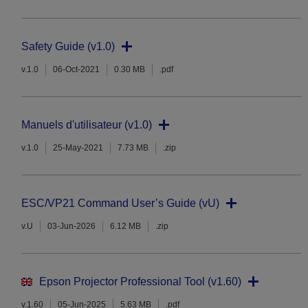
Safety Guide (v1.0)
v.1.0
06-Oct-2021
0.30 MB
.pdf
Manuels d'utilisateur (v1.0)
v.1.0
25-May-2021
7.73 MB
.zip
ESC/VP21 Command User’s Guide (vU)
v.U
03-Jun-2026
6.12 MB
.zip
Epson Projector Professional Tool (v1.60)
v.1.60
05-Jun-2025
5.63 MB
.pdf