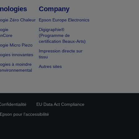
nologies
Company
ogie Zéro Chaleur
Epson Europe Electronics
ogie
Digigraphie®
onCore
(Programme de
certification Beaux-Arts)
ogie Micro Piezo
Impression directe sur
ogies innovantes
tissu
ogies à moindre
Autres sites
environnemental
onfidentialité
EU Data Act Compliance
pson pour l’accessibilité