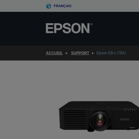
Skip
FRANÇAIS
to
main
content
ACCUEIL
SUPPORT
Epson EB-L735U