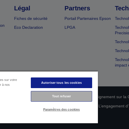
Légal
Partners
Tech
Fiches de sécurité
Portail Partenaires Epson
Technol
ion
Eco Declaration
LPGA
Technol
Precisi
Technol
Technol
Technol
impact 
es sur votre
Autoriser tous les cookies
er à nos
Tout refuser
n de conformité des produits
Déclaration de Renseignement sur la C
 de vos données
Informations sur les cookies
L’engagement d’E
Paramètres des cookies
Copyright © 2026 Seiko Epson