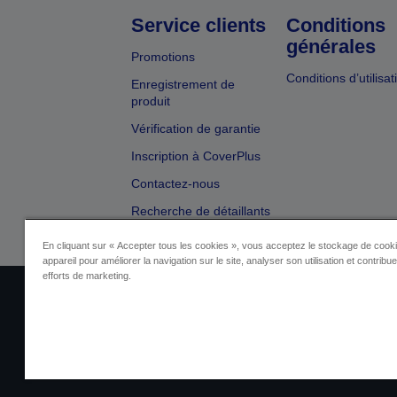
Service clients
Conditions
générales
Promotions
Conditions d’utilisat
Enregistrement de
produit
Vérification de garantie
Inscription à CoverPlus
Contactez-nous
Recherche de détaillants
En cliquant sur « Accepter tous les cookies », vous acceptez le stockage de cooki
appareil pour améliorer la navigation sur le site, analyser son utilisation et contribu
efforts de marketing.
Identification du fournisseur
Identificatio
Contactez-nous au sujet