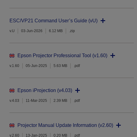
ESC/VP21 Command User’s Guide (vU)
v.U
03-Jun-2026
6.12 MB
.zip
Epson Projector Professional Tool (v1.60)
v.1.60
05-Jun-2025
5.63 MB
.pdf
Epson iProjection (v4.03)
v.4.03
11-Mar-2025
2.39 MB
.pdf
Projector Manual Update Information (v2.60)
v.2.60
13-Jan-2025
0.20 MB
.pdf