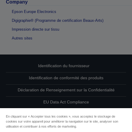
Company
Epson Europe Electronics
Digigraphie® (Programme de certification Beaux-Arts)
Impression directe sur tissu
Autres sites
Identification du fournisseur
Identification de conformité des produits
Déclaration de Renseignement sur la Confidentialité
EU Data Act Compliance
Contactez-nous au sujet de vos données
En cliquant sur « Accepter tous les cookies », vous acceptez le stockage de
cookies sur votre appareil pour améliorer la navigation sur le site, analyser son
Informations sur les cookies
utilisation et contribuer à nos efforts de marketing.