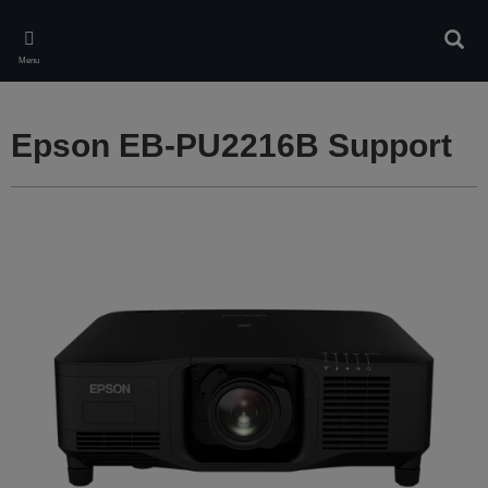
Skip
to
Rech
main
Menu
content
Epson EB-PU2216B Support