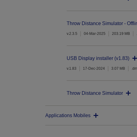
Throw Distance Simulator - Offli
v.2.3.5
04-Mar-2025
203.19 MB
USB Display installer (v1.83)
v.1.83
17-Dec-2024
3.07 MB
.d
Throw Distance Simulator
Applications Mobiles