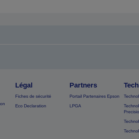
Légal
Partners
Tech
Fiches de sécurité
Portail Partenaires Epson
Technol
ion
Eco Declaration
LPGA
Technol
Precisi
Technol
Technol