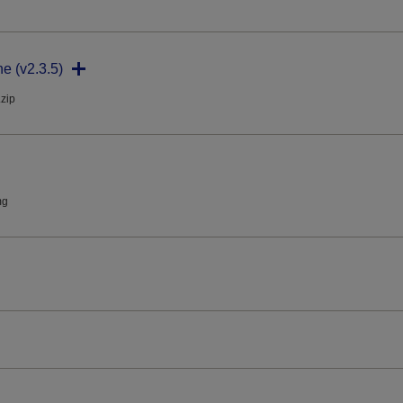
ne (v2.3.5)
.zip
mg