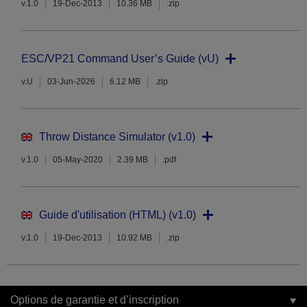
v.1.0
19-Dec-2013
10.36 MB
.zip
ESC/VP21 Command User’s Guide (vU)
v.U
03-Jun-2026
6.12 MB
.zip
Throw Distance Simulator (v1.0)
v.1.0
05-May-2020
2.39 MB
.pdf
Guide d'utilisation (HTML) (v1.0)
v.1.0
19-Dec-2013
10.92 MB
.zip
Options de garantie et d’inscription