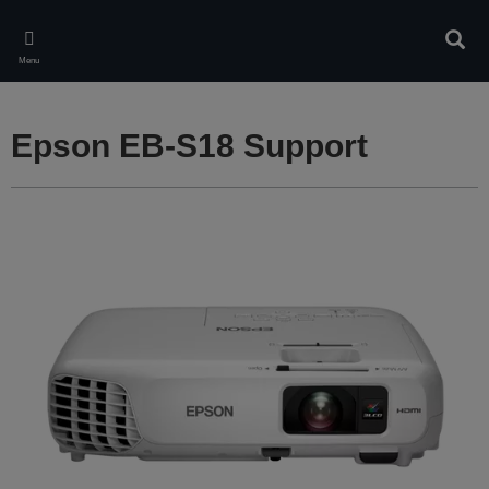
Skip
to
Rech
main
Menu
content
Epson EB-S18 Support