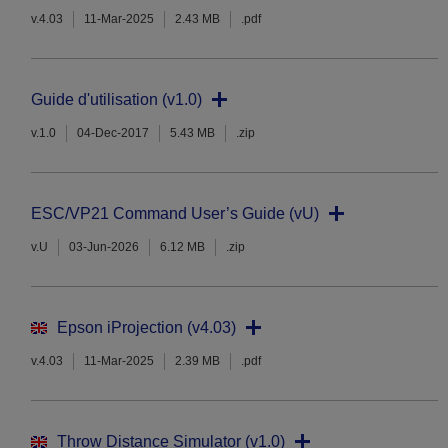
v.4.03
11-Mar-2025
2.43 MB
.pdf
Guide d'utilisation (v1.0)
v.1.0
04-Dec-2017
5.43 MB
.zip
ESC/VP21 Command User’s Guide (vU)
v.U
03-Jun-2026
6.12 MB
.zip
Epson iProjection (v4.03)
v.4.03
11-Mar-2025
2.39 MB
.pdf
Throw Distance Simulator (v1.0)