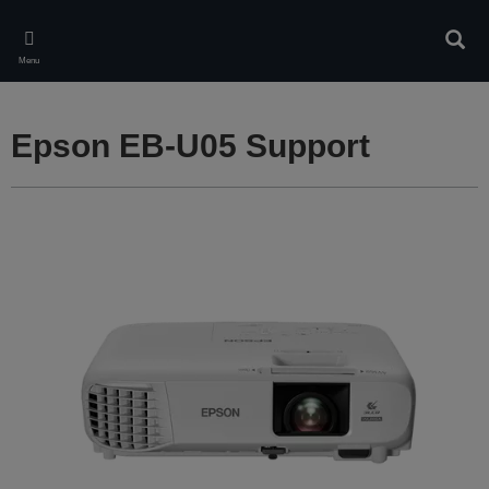
Skip
to
Rech
main
Menu
content
Epson EB-U05 Support