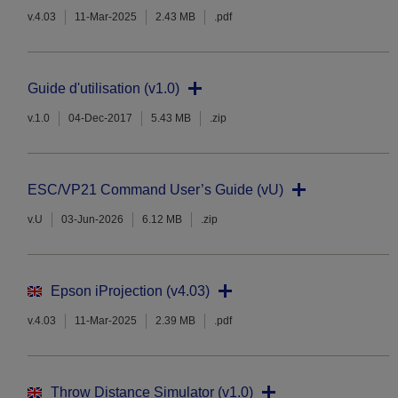
v.4.03
11-Mar-2025
2.43 MB
.pdf
Guide d'utilisation (v1.0)
v.1.0
04-Dec-2017
5.43 MB
.zip
ESC/VP21 Command User’s Guide (vU)
v.U
03-Jun-2026
6.12 MB
.zip
Epson iProjection (v4.03)
v.4.03
11-Mar-2025
2.39 MB
.pdf
Throw Distance Simulator (v1.0)