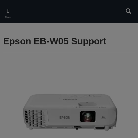
Skip
to
Rech
main
Menu
content
Epson EB-W05 Support