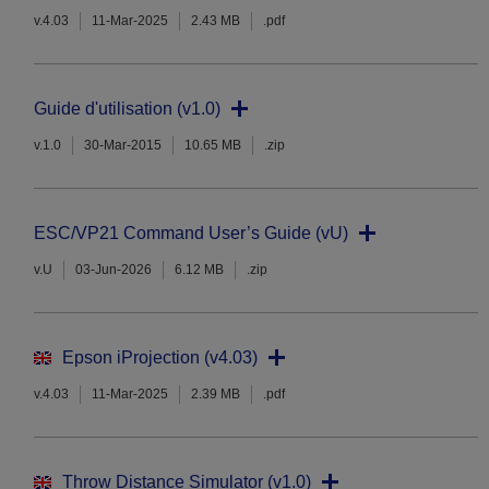
v.4.03
11-Mar-2025
2.43 MB
.pdf
Guide d'utilisation (v1.0)
v.1.0
30-Mar-2015
10.65 MB
.zip
ESC/VP21 Command User’s Guide (vU)
v.U
03-Jun-2026
6.12 MB
.zip
Epson iProjection (v4.03)
v.4.03
11-Mar-2025
2.39 MB
.pdf
Throw Distance Simulator (v1.0)