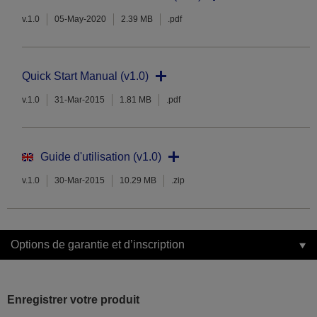
v.1.0
05-May-2020
2.39 MB
.pdf
Quick Start Manual (v1.0)
v.1.0
31-Mar-2015
1.81 MB
.pdf
Guide d'utilisation (v1.0)
v.1.0
30-Mar-2015
10.29 MB
.zip
Options de garantie et d’inscription
Enregistrer votre produit