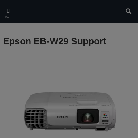
Skip
to
Rech
main
Menu
content
Epson EB-W29 Support