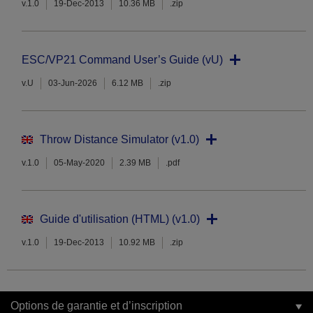
v.1.0
19-Dec-2013
10.36 MB
.zip
ESC/VP21 Command User’s Guide (vU)
v.U
03-Jun-2026
6.12 MB
.zip
Throw Distance Simulator (v1.0)
v.1.0
05-May-2020
2.39 MB
.pdf
Guide d'utilisation (HTML) (v1.0)
v.1.0
19-Dec-2013
10.92 MB
.zip
Options de garantie et d’inscription