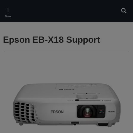
Skip
to
Rech
main
Menu
content
Epson EB-X18 Support