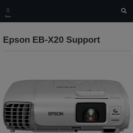
Skip
to
Rech
main
Menu
content
Epson EB-X20 Support