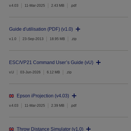
v.4.03
11-Mar-2025
2.43 MB
.pdf
Guide d'utilisation (PDF) (v1.0)
v.1.0
23-Sep-2013
18.95 MB
.zip
ESC/VP21 Command User’s Guide (vU)
v.U
03-Jun-2026
6.12 MB
.zip
Epson iProjection (v4.03)
v.4.03
11-Mar-2025
2.39 MB
.pdf
Throw Distance Simulator (v1.0)