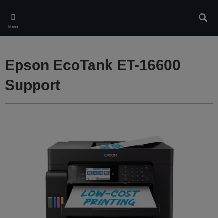
Skip
to
Rech
main
Menu
content
Epson EcoTank ET-16600
Support