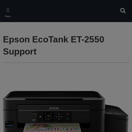
Skip
to
Rech
main
Menu
content
Epson EcoTank ET-2550
Support