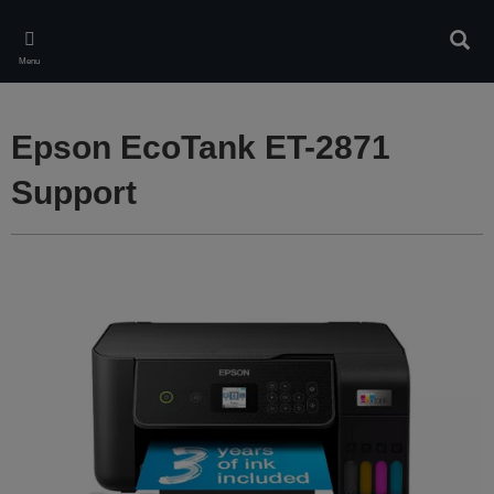
Skip
to
Rech
main
Menu
content
Epson EcoTank ET-2871
Support