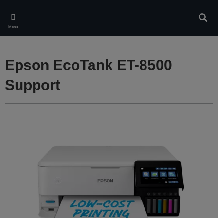
Skip
to
Rech
main
Menu
content
Epson EcoTank ET-8500
Support