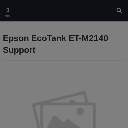
Skip
to
Rech
main
Menu
content
Epson EcoTank ET-M2140
Support