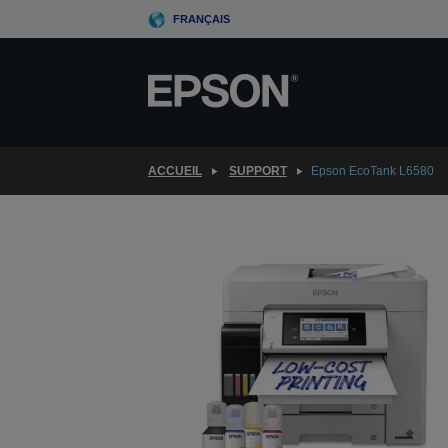
Skip
FRANÇAIS
to
main
content
ACCUEIL
SUPPORT
Epson EcoTank L6580