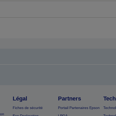
Légal
Partners
Tech
Fiches de sécurité
Portail Partenaires Epson
Technol
ion
Eco Declaration
LPGA
Technol