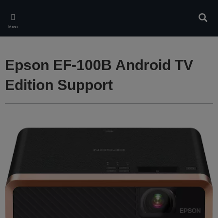
Skip
to
Rech
main
Menu
content
Epson EF-100B Android TV
Edition Support