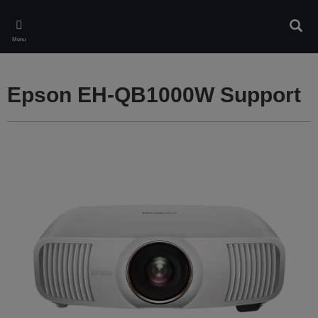
Skip
to
Rech
main
Menu
content
Epson EH-QB1000W Support