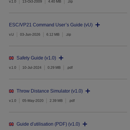
v.1.0
13-Oct-2009
4.40 MB
.zip
ESC/VP21 Command User’s Guide (vU)
v.U
03-Jun-2026
6.12 MB
.zip
Safety Guide (v1.0)
v.1.0
10-Jul-2024
0.29 MB
.pdf
Throw Distance Simulator (v1.0)
v.1.0
05-May-2020
2.39 MB
.pdf
Guide d'utilisation (PDF) (v1.0)