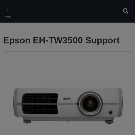
Skip
to
Rech
main
Menu
content
Epson EH-TW3500 Support