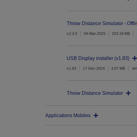
Throw Distance Simulator - Offli
v.2.3.5
04-Mar-2025
203.19 MB
USB Display installer (v1.83)
v.1.83
17-Dec-2024
3.07 MB
.d
Throw Distance Simulator
Applications Mobiles