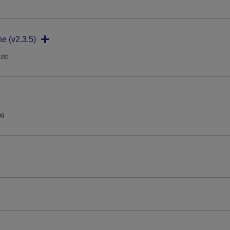
ne (v2.3.5)
.zip
mg