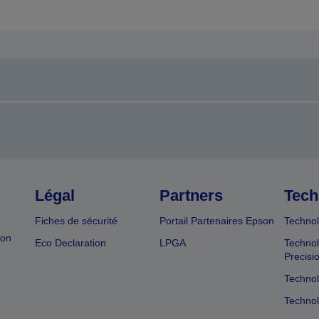
Légal
Partners
Tech
Fiches de sécurité
Portail Partenaires Epson
Technol
ion
Eco Declaration
LPGA
Technol
Precisi
Technol
Technol