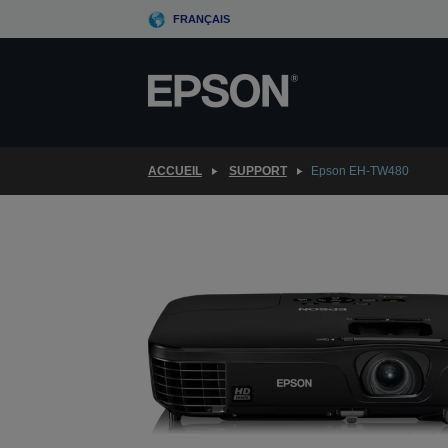
Skip
FRANÇAIS
to
main
content
ACCUEIL
SUPPORT
Epson EH-TW480