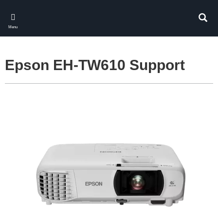
Skip
to
Rech
main
Menu
content
Epson EH-TW610 Support