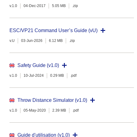
v.1.0
04-Dec-2017
5.05 MB
.zip
ESC/VP21 Command User’s Guide (vU)
v.U
03-Jun-2026
6.12 MB
.zip
Safety Guide (v1.0)
v.1.0
10-Jul-2024
0.29 MB
.pdf
Throw Distance Simulator (v1.0)
v.1.0
05-May-2020
2.39 MB
.pdf
Guide d'utilisation (v1.0)