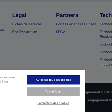
Légal
Partners
Tech
Fiches de sécurité
Portail Partenaires Epson
Technol
ion
Eco Declaration
LPGA
Technol
Precisi
Technol
Technol
Technol
impact 
es sur votre
Autoriser tous les cookies
er à nos
Tout refuser
n de conformité des produits
Déclaration de Renseignement sur la C
 de vos données
Informations sur les cookies
L’engagement d’E
Paramètres des cookies
Copyright © 2026 Seiko Epson