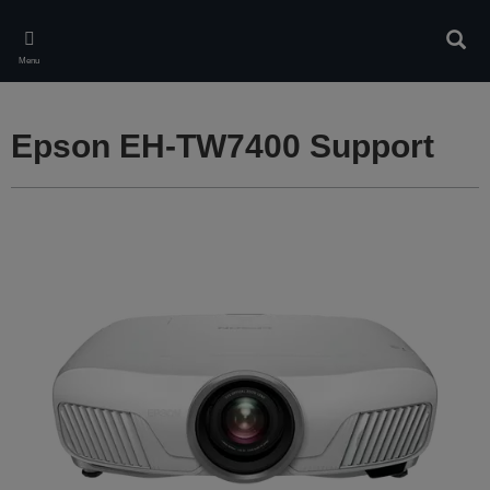
Skip
to
Rech
main
Menu
content
Epson EH-TW7400 Support