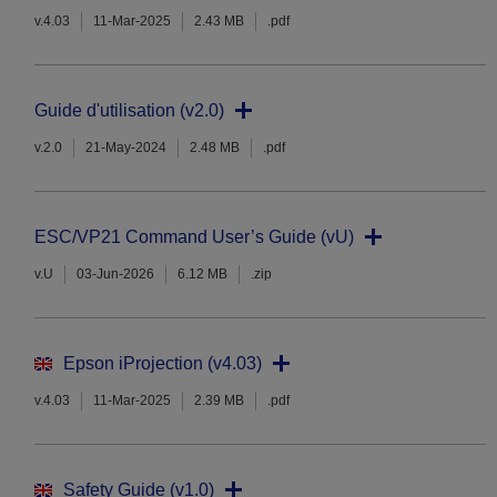
v.4.03
11-Mar-2025
2.43 MB
.pdf
Guide d'utilisation (v2.0)
v.2.0
21-May-2024
2.48 MB
.pdf
ESC/VP21 Command User’s Guide (vU)
v.U
03-Jun-2026
6.12 MB
.zip
Epson iProjection (v4.03)
v.4.03
11-Mar-2025
2.39 MB
.pdf
Safety Guide (v1.0)