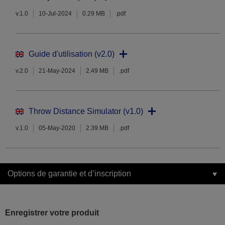
v.1.0
10-Jul-2024
0.29 MB
.pdf
Guide d'utilisation (v2.0)
v.2.0
21-May-2024
2.49 MB
.pdf
Throw Distance Simulator (v1.0)
v.1.0
05-May-2020
2.39 MB
.pdf
Options de garantie et d’inscription
Enregistrer votre produit