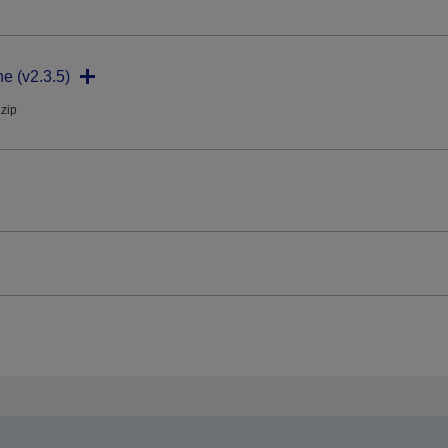
ne (v2.3.5)
.zip