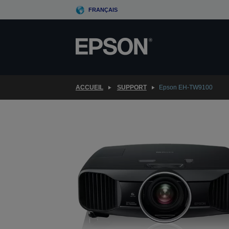
Skip
FRANÇAIS
to
main
content
ACCUEIL
SUPPORT
Epson EH-TW9100