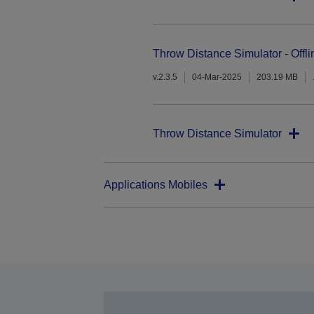
Throw Distance Simulator - Offli
v.2.3.5
04-Mar-2025
203.19 MB
Throw Distance Simulator
Applications Mobiles