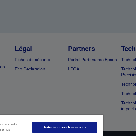
Légal
Partners
Tech
Fiches de sécurité
Portail Partenaires Epson
Technol
ion
Eco Declaration
LPGA
Technol
Precisi
Technol
Technol
Technol
impact 
es sur votre
Autoriser tous les cookies
er à nos