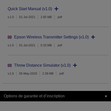
Quick Start Manual (v1.0)
v.1.0
01-Jul-2021
2.85 MB
.pdf
Epson Wireless Transmitter Settings (v1.0)
v.1.0
01-Jul-2021
0.33 MB
.pdf
Throw Distance Simulator (v1.0)
v.1.0
05-May-2020
2.39 MB
.pdf
Options de garantie et d’inscription