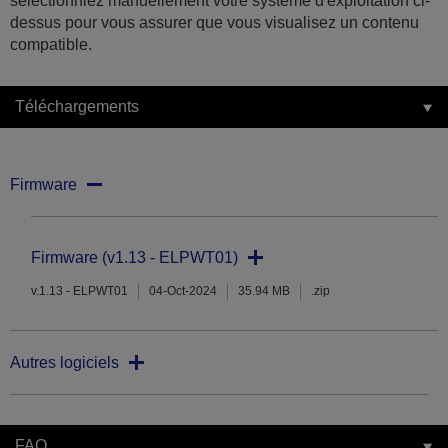
sélectionniez manuellement votre système d'exploitation ci-
dessus pour vous assurer que vous visualisez un contenu
compatible.
Téléchargements
Firmware
Firmware (v1.13 - ELPWT01)
v.1.13 - ELPWT01
04-Oct-2024
35.94 MB
.zip
Autres logiciels
FAQ