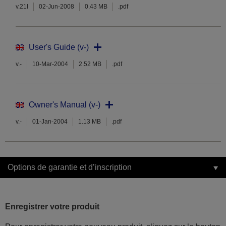
v.21I
02-Jun-2008
0.43 MB
.pdf
User's Guide (v-)
v.-
10-Mar-2004
2.52 MB
.pdf
Owner's Manual (v-)
v.-
01-Jan-2004
1.13 MB
.pdf
Options de garantie et d’inscription
Enregistrer votre produit