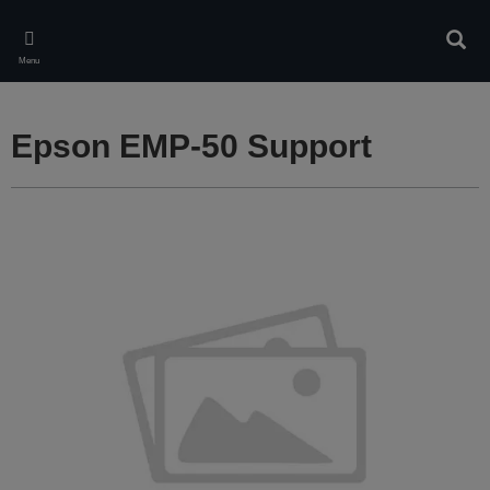
Skip
to
Rech
main
Menu
content
Epson EMP-50 Support