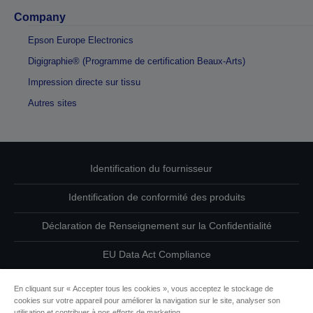
Company
Epson Europe Electronics
Digigraphie® (Programme de certification Beaux-Arts)
Impression directe sur tissu
Autres sites
Identification du fournisseur
Identification de conformité des produits
Déclaration de Renseignement sur la Confidentialité
EU Data Act Compliance
Contactez-nous au sujet de vos données
En cliquant sur « Accepter tous les cookies », vous acceptez le stockage de
cookies sur votre appareil pour améliorer la navigation sur le site, analyser son
Informations sur les cookies
utilisation et contribuer à nos efforts de marketing.