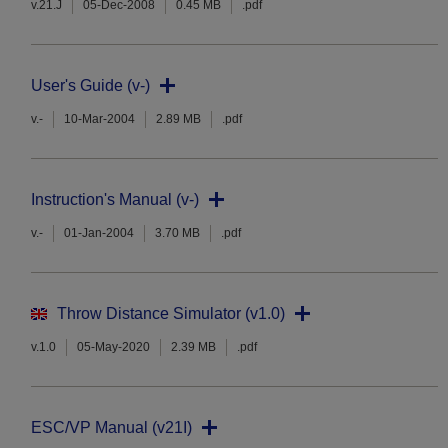
v.21.J
05-Dec-2008
0.45 MB
.pdf
User's Guide (v-)
v.-
10-Mar-2004
2.89 MB
.pdf
Instruction's Manual (v-)
v.-
01-Jan-2004
3.70 MB
.pdf
Throw Distance Simulator (v1.0)
v.1.0
05-May-2020
2.39 MB
.pdf
ESC/VP Manual (v21I)