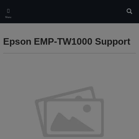
Skip
to
Rech
main
Menu
content
Epson EMP-TW1000 Support