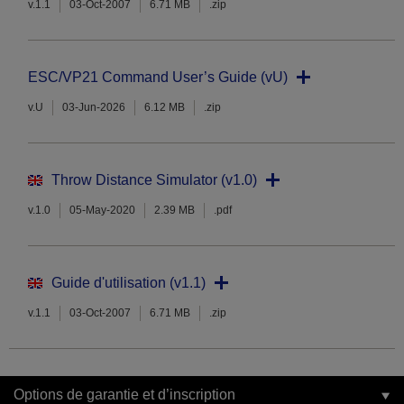
v.1.1
03-Oct-2007
6.71 MB
.zip
ESC/VP21 Command User’s Guide (vU)
v.U
03-Jun-2026
6.12 MB
.zip
Throw Distance Simulator (v1.0)
v.1.0
05-May-2020
2.39 MB
.pdf
Guide d'utilisation (v1.1)
v.1.1
03-Oct-2007
6.71 MB
.zip
Options de garantie et d’inscription