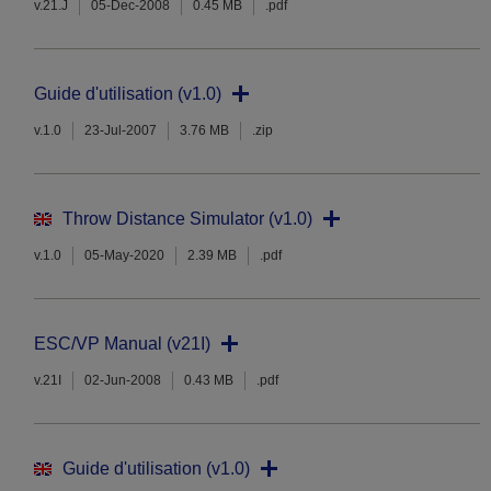
v.21.J
05-Dec-2008
0.45 MB
.pdf
Guide d'utilisation (v1.0)
v.1.0
23-Jul-2007
3.76 MB
.zip
Throw Distance Simulator (v1.0)
v.1.0
05-May-2020
2.39 MB
.pdf
ESC/VP Manual (v21I)
v.21I
02-Jun-2008
0.43 MB
.pdf
Guide d'utilisation (v1.0)