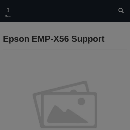
Skip
to
Rech
main
Menu
content
Epson EMP-X56 Support