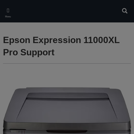
Skip
to
Rech
main
Menu
content
Epson Expression 11000XL
Pro Support