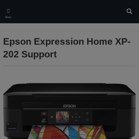
Skip
to
Rech
main
Menu
content
Epson Expression Home XP-
202 Support