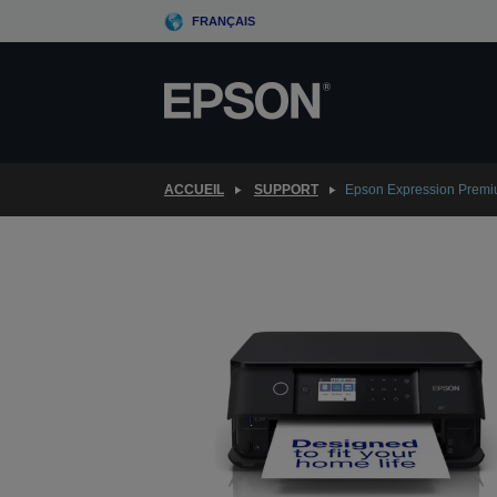
Skip
FRANÇAIS
to
main
content
ACCUEIL
SUPPORT
Epson Expression Prem