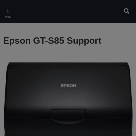
Skip
to
Rech
main
Menu
content
Epson GT-S85 Support