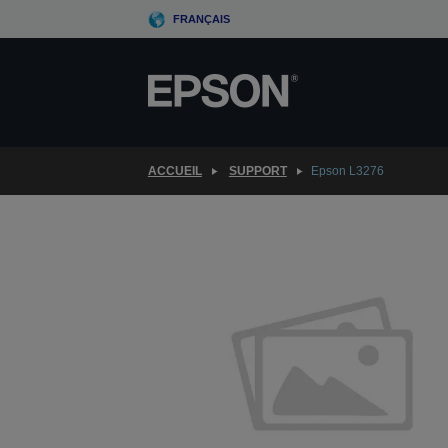
Skip
FRANÇAIS
to
main
content
ACCUEIL
SUPPORT
Epson L3276