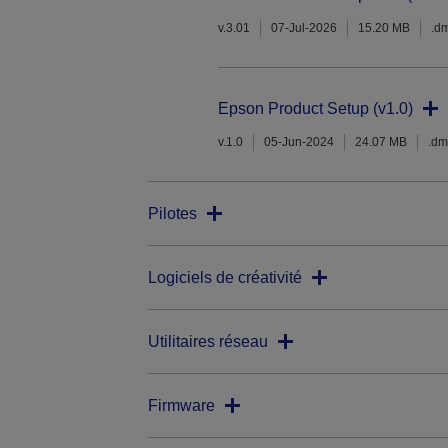
v.3.01
07-Jul-2026
15.20 MB
.d
Epson Product Setup (v1.0)
v.1.0
05-Jun-2024
24.07 MB
.d
Pilotes
Logiciels de créativité
Utilitaires réseau
Firmware