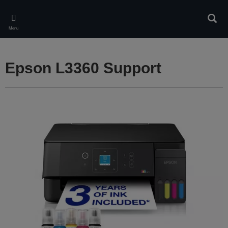
Skip
to
Rech
main
Menu
content
Epson L3360 Support