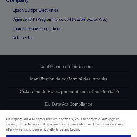
Company
Epson Europe Electronics
Digigraphie® (Programme de certification Beaux-Arts)
Impression directe sur tissu
Autres sites
Identification du fournisseur
Identification de conformité des produits
Déclaration de Renseignement sur la Confidentialité
EU Data Act Compliance
Contactez-nous au sujet de vos données
En cliquant sur « Accepter tous les cookies », vous acceptez le stockage de
cookies sur votre appareil pour améliorer la navigation sur le site, analyser son
Informations sur les cookies
utilisation et contribuer à nos efforts de marketing.