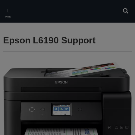
Skip
to
Rech
main
Menu
content
Epson L6190 Support