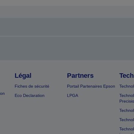
Légal
Partners
Tech
Fiches de sécurité
Portail Partenaires Epson
Technol
ion
Eco Declaration
LPGA
Technol
Precisi
Technol
Technol
Technol