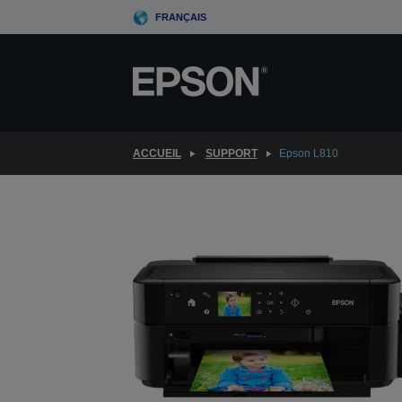
Skip
FRANÇAIS
to
main
content
ACCUEIL
SUPPORT
Epson L810