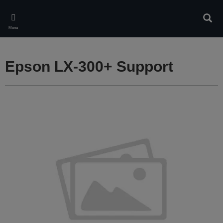
Skip
to
Rech
main
Menu
content
Epson LX-300+ Support