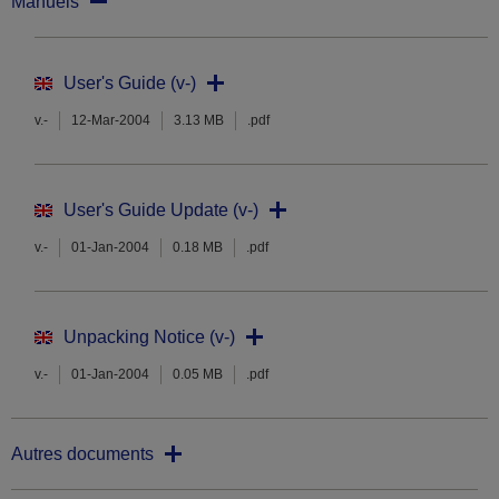
Manuels
User's Guide (v-)
v.-
12-Mar-2004
3.13 MB
.pdf
User's Guide Update (v-)
v.-
01-Jan-2004
0.18 MB
.pdf
Unpacking Notice (v-)
v.-
01-Jan-2004
0.05 MB
.pdf
Autres documents